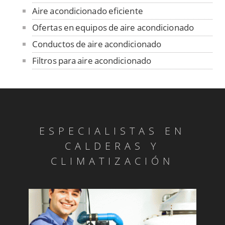
Aire acondicionado eficiente
Ofertas en equipos de aire acondicionado
Conductos de aire acondicionado
Filtros para aire acondicionado
Fundas para unidad exterior de aire
acondicionado
Venta de repuestos y limpieza
Material de desagüe
ESPECIALISTAS EN
Rejillas aire acondicionado
CALDERAS Y
Termostatos y mandos
CLIMATIZACIÓN
Equipos
Nuestros Productos
Cambio de filtros
Reparaciones garantizadas