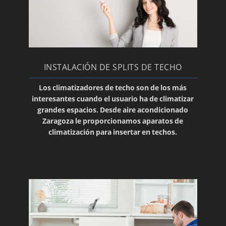
Placas electrónicas nuevas
Canaletas
Instalamos su equipo Panasonic
Reparación del termostato de su aire
INSTALACIÓN DE SPLITS DE TECHO
Instalamos su aire Toshiba
Los
climatizadores de techo
son de los más
Recambios de todas las marcas de aire
interesantes cuando el usuario ha de climatizar
acondicionado
grandes espacios. Desde aire acondicionado
Zaragoza le proporcionamos aparatos de
Conductos a medida para su aire
climatización
para insertar en
techos
.
acondicionado
Material para el desagüe
Motores de turbinas para su aire
acondicionado
Venta de limpiadores de aire acondicionado
Expertos en la reparación de su aire