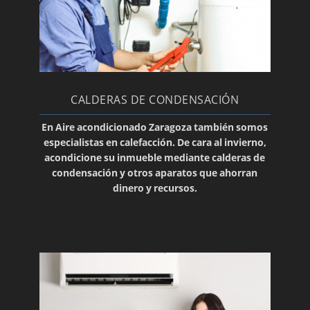
Motores de lamas
OFERTAS AIRE ACONDICIONADO VERANO
2014
Marcas de calidad
CALDERAS DE CONDENSACIÓN
Uso adecuado de su aire acondicionado
Mandos universales
En Aire acondicionado Zaragoza también somos
especialistas en
calefacción
. De cara al invierno,
Nuestras ofertas son ¡únicas!
acondicione su inmueble mediante
calderas de
Cómo limpiar el aire acondicionado
condensación
y otros aparatos que ahorran
dinero y recursos.
Rejillas lineales
Diferentes soportes
Reparamos su equipo
Un termostato adecuado
Fundas para su equipo
Las mejores ofertas