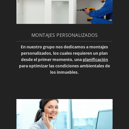
Instalación de su aire acondicionado Daikin
Repuestos: un condensador para su aire
acondicionado
El buen uso del aire acondicionado
MONTAJES PERSONALIZADOS
Aire acondicionado en Zaragoza
Reparación de equipos de aire acondicionado
En nuestro grupo nos dedicamos a
montajes
personalizados
, los cuales requieren un plan
Cassettes
desde el primer momento, una
planificación
Conductos
para optimizar las condiciones ambientales de
los inmuebles.
Aire acondicionado con bomba de calor
Aire acondicionado de conductos
Servicio Tecnico Daikin
Servicio Técnico Autorizado Junkers
Reparación de calderas de microacumulación
Servicio técnico de calderas BAXI ROCA