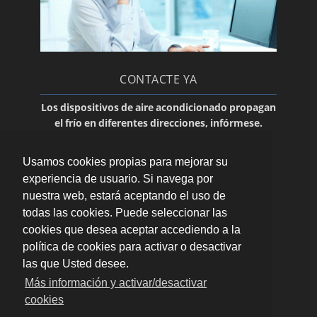
Reparación de calderas
Aire acondicionado y calderas: contrato de
mantenimiento y revisión
Servicio técnico Ferroli
CONTACTE YA
Aire acondicionado de split
Los dispositivos de aire acondicionado propagan
Servicio técnico Saunier Duval
el frío en diferentes direcciones, infórmese.
Contacte a través de nuestro
formulario de
Instalación de aire acondicionado para el
contacto
.
hogar
Usamos cookies propias para mejorar su
Aire acondicionado para empresas
experiencia de usuario. Si navega por
nuestra web, estará aceptando el uso de
Servicio técnico de aire acondicionado
todas las cookies. Puede seleccionar las
Panasonic
cookies que desea aceptar accediendo a la
Instalación de aire acondicionado para
política de cookies para activar o desactivar
hostelería
las que Usted desee.
Servicio técnico para aire acondicionado
Más información y activar/desactivar
Daitsu
cookies