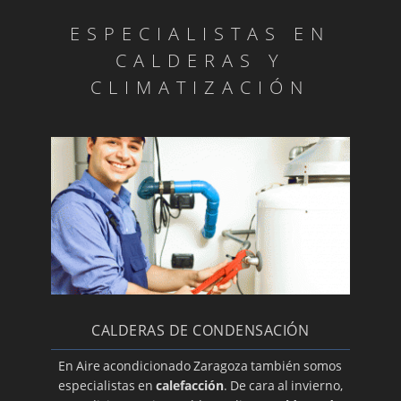
Material de desagüe
ESPECIALISTAS EN
Rejillas aire acondicionado
CALDERAS Y
Termostatos y mandos
CLIMATIZACIÓN
Equipos
Nuestros Productos
Cambio de filtros
Reparaciones garantizadas
Motores de lamas
OFERTAS AIRE ACONDICIONADO VERANO
2014
Marcas de calidad
CALDERAS DE CONDENSACIÓN
Uso adecuado de su aire acondicionado
Mandos universales
En Aire acondicionado Zaragoza también somos
especialistas en
calefacción
. De cara al invierno,
Nuestras ofertas son ¡únicas!