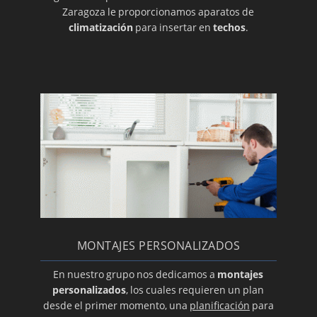
Zaragoza le proporcionamos aparatos de
Conductos a medida para su aire
climatización
para insertar en
techos
.
acondicionado
Material para el desagüe
Motores de turbinas para su aire
acondicionado
Venta de limpiadores de aire acondicionado
Expertos en la reparación de su aire
Instalación de su aire acondicionado Daikin
Repuestos: un condensador para su aire
acondicionado
El buen uso del aire acondicionado
MONTAJES PERSONALIZADOS
Aire acondicionado en Zaragoza
Reparación de equipos de aire acondicionado
En nuestro grupo nos dedicamos a
montajes
personalizados
, los cuales requieren un plan
Cassettes
desde el primer momento, una
planificación
para