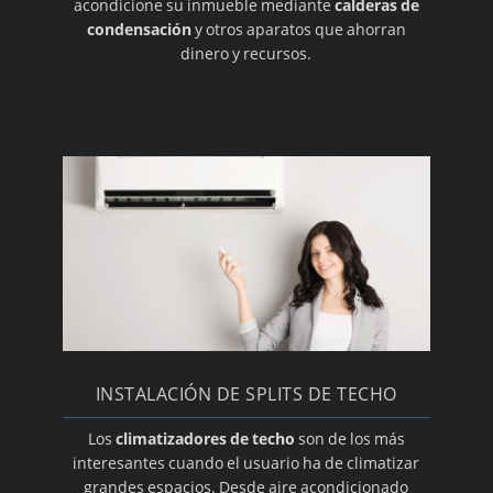
acondicione su inmueble mediante
calderas de
Cómo limpiar el aire acondicionado
condensación
y otros aparatos que ahorran
dinero y recursos.
Rejillas lineales
Diferentes soportes
Reparamos su equipo
Un termostato adecuado
Fundas para su equipo
Las mejores ofertas
Placas electrónicas nuevas
Canaletas
Instalamos su equipo Panasonic
Reparación del termostato de su aire
INSTALACIÓN DE SPLITS DE TECHO
Instalamos su aire Toshiba
Los
climatizadores de techo
son de los más
Recambios de todas las marcas de aire
interesantes cuando el usuario ha de climatizar
acondicionado
grandes espacios. Desde aire acondicionado