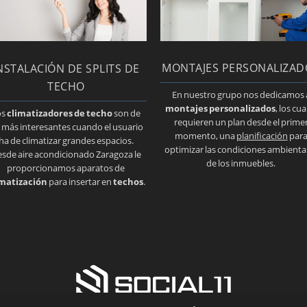
MONTAJES PERSONALIZAD
NSTALACIÓN DE SPLITS DE
TECHO
En nuestro grupo nos dedicamos 
montajes personalizados
, los cua
os
climatizadores de techo
son de
requieren un plan desde el prime
s más interesantes cuando el usuario
momento, una
planificación
par
ha de climatizar grandes espacios.
optimizar las condiciones ambienta
sde aire acondicionado Zaragoza le
de los inmuebles.
proporcionamos aparatos de
imatización
para insertar en
techos
.