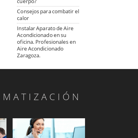
cuerpo?
Consejos para combatir el
calor
Instalar Aparato de Aire
Acondicionado en su
oficina. Profesionales en
Aire Acondicionado
Zaragoza.
¿Busca un profesional en
la Instalación del aire
acondicionado?.
Profesionales en Venta,
LIMATIZACIÓN
Instalación y
Mantenimiento de Aire
Acondicionado.
La Ciudad de Zaragoza
Aire acondicionado
eficiente