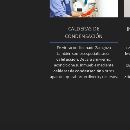
CALDERAS DE
I
CONDENSACIÓN
En Aire acondicionado Zaragoza
L
también somos especialistas en
lo
calefacción
. De cara al invierno,
acondicione su inmueble mediante
De
calderas de condensación
y otros
aparatos que ahorran dinero y recursos.
cl