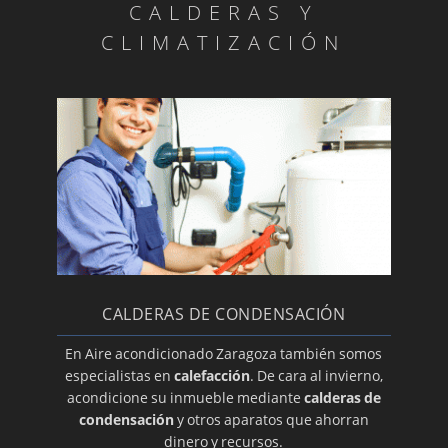
CALDERAS Y
Termostatos y mandos
CLIMATIZACIÓN
Equipos
Nuestros Productos
Cambio de filtros
Reparaciones garantizadas
Motores de lamas
OFERTAS AIRE ACONDICIONADO VERANO
2014
Marcas de calidad
CALDERAS DE CONDENSACIÓN
Uso adecuado de su aire acondicionado
Mandos universales
En Aire acondicionado Zaragoza también somos
especialistas en
calefacción
. De cara al invierno,
Nuestras ofertas son ¡únicas!
acondicione su inmueble mediante
calderas de
Cómo limpiar el aire acondicionado
condensación
y otros aparatos que ahorran
dinero y recursos.
Rejillas lineales