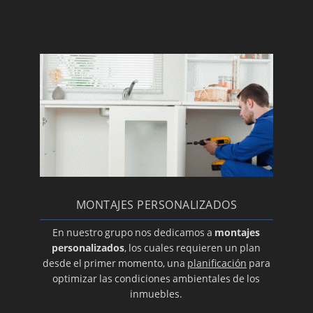
Material para el desagüe
Motores de turbinas para su aire
acondicionado
Venta de limpiadores de aire acondicionado
Expertos en la reparación de su aire
Instalación de su aire acondicionado Daikin
Repuestos: un condensador para su aire
acondicionado
El buen uso del aire acondicionado
MONTAJES PERSONALIZADOS
Aire acondicionado en Zaragoza
Reparación de equipos de aire acondicionado
En nuestro grupo nos dedicamos a
montajes
personalizados
, los cuales requieren un plan
Cassettes
desde el primer momento, una
planificación
para
Conductos
optimizar las condiciones ambientales de los
inmuebles.
Aire acondicionado con bomba de calor