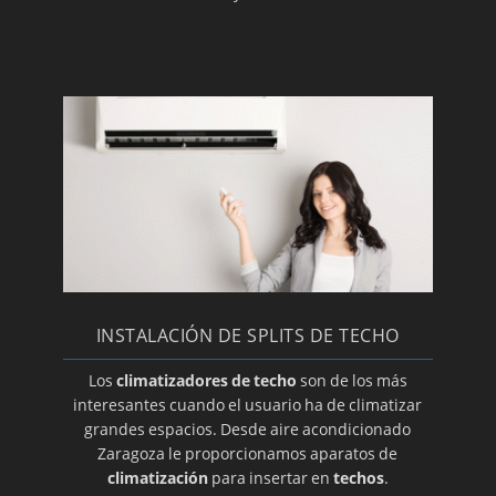
Diferentes soportes
Reparamos su equipo
Un termostato adecuado
Fundas para su equipo
Las mejores ofertas
Placas electrónicas nuevas
Canaletas
Instalamos su equipo Panasonic
Reparación del termostato de su aire
INSTALACIÓN DE SPLITS DE TECHO
Instalamos su aire Toshiba
Los
climatizadores de techo
son de los más
Recambios de todas las marcas de aire
interesantes cuando el usuario ha de climatizar
acondicionado
grandes espacios. Desde aire acondicionado
Zaragoza le proporcionamos aparatos de
Conductos a medida para su aire
climatización
para insertar en
techos
.
acondicionado