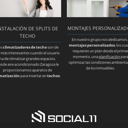
MONTAJES PERSONALIZAD
NSTALACIÓN DE SPLITS DE
TECHO
En nuestro grupo nos dedicamos 
montajes personalizados
, los cua
os
climatizadores de techo
son de
requieren un plan desde el prime
s más interesantes cuando el usuario
momento, una
planificación
par
ha de climatizar grandes espacios.
optimizar las condiciones ambienta
sde aire acondicionado Zaragoza le
de los inmuebles.
proporcionamos aparatos de
imatización
para insertar en
techos
.