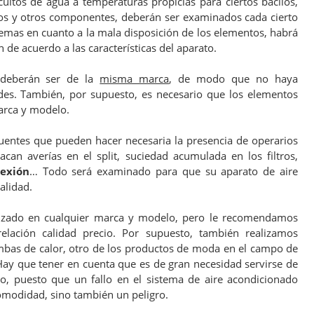
uitos de agua a temperaturas propicias para ciertos bacilos,
iltros y otros componentes, deberán ser examinados cada cierto
emas en cuanto a la mala disposición de los elementos, habrá
n de acuerdo a las características del aparato.
deberán ser de la
misma marca
, de modo que no haya
ades. También, por supuesto, es necesario que los elementos
arca y modelo.
uentes que pueden hacer necesaria la presencia de operarios
acan averías en el split, suciedad acumulada en los filtros,
exión
… Todo será examinado para que su aparato de aire
alidad.
lizado en cualquier marca y modelo, pero le recomendamos
elación calidad precio. Por supuesto, también realizamos
as de calor, otro de los productos de moda en el campo de
Hay que tener en cuenta que es de gran necesidad servirse de
o, puesto que un fallo en el sistema de aire acondicionado
modidad, sino también un peligro.