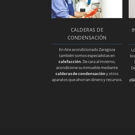
CALDERAS DE
I
CONDENSACIÓN
En Aire acondicionado Zaragoza
L
también somos especialistas en
lo
calefacción
. De cara al invierno,
acondicione su inmueble mediante
De
calderas de condensación
y otros
aparatos que ahorran dinero y recursos.
cl