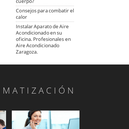
cuerpo?
Consejos para combatir el
calor
Instalar Aparato de Aire
Acondicionado en su
oficina. Profesionales en
Aire Acondicionado
Zaragoza.
¿Busca un profesional en
la Instalación del aire
acondicionado?.
Profesionales en Venta,
LIMATIZACIÓN
Instalación y
Mantenimiento de Aire
Acondicionado.
La Ciudad de Zaragoza
Aire acondicionado
eficiente