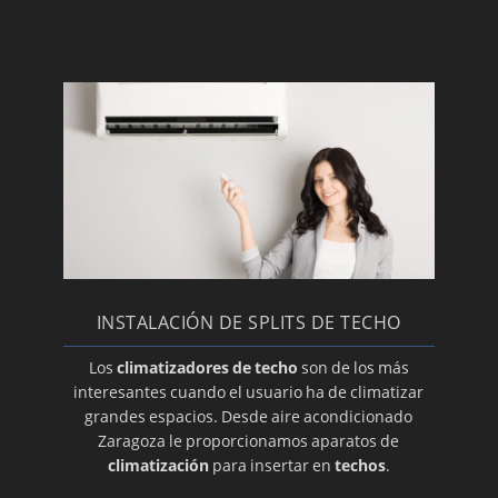
Diferentes soportes
Reparamos su equipo
Un termostato adecuado
Fundas para su equipo
Las mejores ofertas
Placas electrónicas nuevas
Canaletas
Instalamos su equipo Panasonic
Reparación del termostato de su aire
INSTALACIÓN DE SPLITS DE TECHO
Instalamos su aire Toshiba
Los
climatizadores de techo
son de los más
Recambios de todas las marcas de aire
interesantes cuando el usuario ha de climatizar
acondicionado
grandes espacios. Desde aire acondicionado
Zaragoza le proporcionamos aparatos de
Conductos a medida para su aire
climatización
para insertar en
techos
.
acondicionado