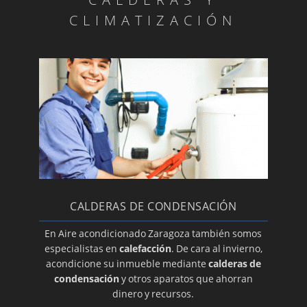
Termostatos y mandos
CLIMATIZACIÓN
Equipos
Nuestros Productos
Cambio de filtros
Reparaciones garantizadas
Motores de lamas
OFERTAS AIRE ACONDICIONADO VERANO
2014
Marcas de calidad
CALDERAS DE CONDENSACIÓN
Uso adecuado de su aire acondicionado
Mandos universales
En Aire acondicionado Zaragoza también somos
especialistas en
calefacción
. De cara al invierno,
Nuestras ofertas son ¡únicas!
acondicione su inmueble mediante
calderas de
Cómo limpiar el aire acondicionado
condensación
y otros aparatos que ahorran
dinero y recursos.
Rejillas lineales