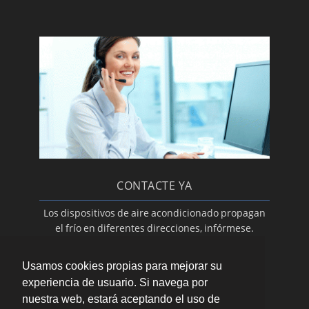
Aire acondicionado de conductos
Servicio Tecnico Daikin
Servicio Técnico Autorizado Junkers
Reparación de calderas de microacumulación
Servicio técnico de calderas BAXI ROCA
Reparación de calderas
Aire acondicionado y calderas: contrato de
mantenimiento y revisión
Servicio técnico Ferroli
CONTACTE YA
Aire acondicionado de split
Los dispositivos de aire acondicionado propagan
Servicio técnico Saunier Duval
el frío en diferentes direcciones, infórmese.
Contacte a través de nuestro
formulario de
Instalación de aire acondicionado para el
contacto
.
hogar
Usamos cookies propias para mejorar su
Aire acondicionado para empresas
experiencia de usuario. Si navega por
nuestra web, estará aceptando el uso de
Servicio técnico de aire acondicionado