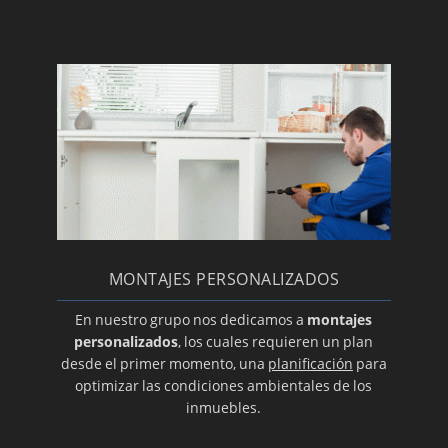
Material para el desagüe
Motores de turbinas para su aire
acondicionado
Venta de limpiadores de aire acondicionado
Expertos en la reparación de su aire
Instalación de su aire acondicionado Daikin
Repuestos: un condensador para su aire
acondicionado
El buen uso del aire acondicionado
MONTAJES PERSONALIZADOS
Aire acondicionado en Zaragoza
Reparación de equipos de aire acondicionado
En nuestro grupo nos dedicamos a
montajes
personalizados
, los cuales requieren un plan
Cassettes
desde el primer momento, una
planificación
para
Conductos
optimizar las condiciones ambientales de los
inmuebles.
Aire acondicionado con bomba de calor