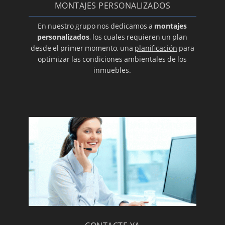
MONTAJES PERSONALIZADOS
Aire acondicionado en Zaragoza
Reparación de equipos de aire acondicionado
En nuestro grupo nos dedicamos a
montajes
personalizados
, los cuales requieren un plan
Cassettes
desde el primer momento, una
planificación
para
Conductos
optimizar las condiciones ambientales de los
inmuebles.
Aire acondicionado con bomba de calor
Aire acondicionado de conductos
Servicio Tecnico Daikin
Servicio Técnico Autorizado Junkers
Reparación de calderas de microacumulación
Servicio técnico de calderas BAXI ROCA
Reparación de calderas
Aire acondicionado y calderas: contrato de
mantenimiento y revisión
Servicio técnico Ferroli