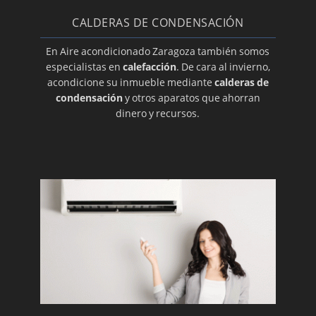
Marcas de calidad
CALDERAS DE CONDENSACIÓN
Uso adecuado de su aire acondicionado
Mandos universales
En Aire acondicionado Zaragoza también somos
especialistas en
calefacción
. De cara al invierno,
Nuestras ofertas son ¡únicas!
acondicione su inmueble mediante
calderas de
Cómo limpiar el aire acondicionado
condensación
y otros aparatos que ahorran
dinero y recursos.
Rejillas lineales
Diferentes soportes
Reparamos su equipo
Un termostato adecuado
Fundas para su equipo
Las mejores ofertas
Placas electrónicas nuevas
Canaletas
Instalamos su equipo Panasonic