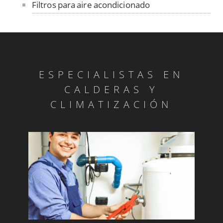
Filtros para aire acondicionado
Fundas para unidad exterior de aire
acondicionado
Venta de repuestos y limpieza
Material de desagüe
ESPECIALISTAS EN
Rejillas aire acondicionado
CALDERAS Y
Termostatos y mandos
CLIMATIZACIÓN
Equipos
Nuestros Productos
Cambio de filtros
Reparaciones garantizadas
Motores de lamas
OFERTAS AIRE ACONDICIONADO VERANO
2014