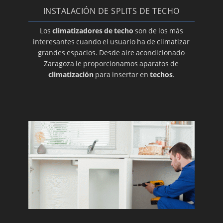
Reparación del termostato de su aire
INSTALACIÓN DE SPLITS DE TECHO
Instalamos su aire Toshiba
Los
climatizadores de techo
son de los más
Recambios de todas las marcas de aire
interesantes cuando el usuario ha de climatizar
acondicionado
grandes espacios. Desde aire acondicionado
Zaragoza le proporcionamos aparatos de
Conductos a medida para su aire
climatización
para insertar en
techos
.
acondicionado
Material para el desagüe
Motores de turbinas para su aire
acondicionado
Venta de limpiadores de aire acondicionado
Expertos en la reparación de su aire
Instalación de su aire acondicionado Daikin
Repuestos: un condensador para su aire
acondicionado
El buen uso del aire acondicionado